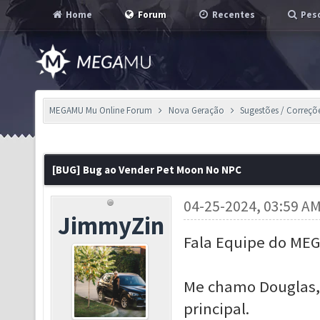
Home
Forum
Recentes
Pesq
MEGAMU Mu Online Forum
Nova Geração
Sugestões / Correçõ
[BUG] Bug ao Vender Pet Moon No NPC
04-25-2024, 03:59 A
JimmyZin
Fala Equipe do ME
Me chamo Douglas,
principal.