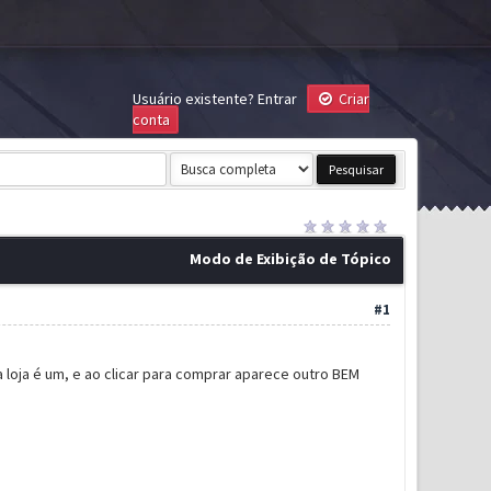
Usuário existente?
Entrar
Criar
conta
Modo de Exibição de Tópico
#1
 loja é um, e ao clicar para comprar aparece outro BEM