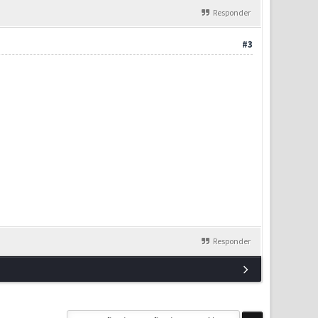
Responder
#3
Responder