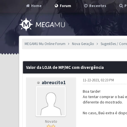
Home
Forum
Recentes
P
MEGAMU Mu Online Forum
Nova Geração
Sugestões / Corr
0 Voto(s) - 0 em Média
1
2
3
4
5
Valor da LOJA de MP/MC com divergência
11-22-2023, 02:23 PM
abreucito1
Boa tarde!
Ao tentar comprar o baú e
diferente do mostrado.
No caso, Baú extra é disp
Novato