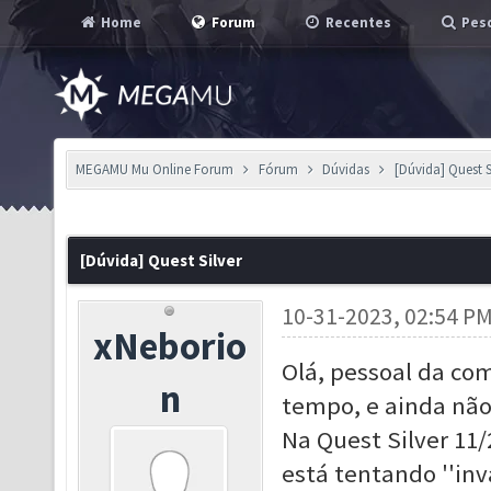
Home
Forum
Recentes
Pesq
MEGAMU Mu Online Forum
Fórum
Dúvidas
[Dúvida] Quest S
[Dúvida] Quest Silver
10-31-2023, 02:54 P
xNeborio
Olá, pessoal da co
n
tempo, e ainda não
Na Quest Silver 11
está tentando ''in