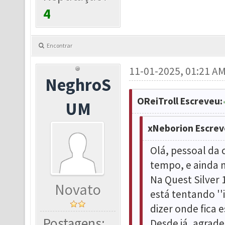
4
Encontrar
11-01-2025, 01:21 A
NeghroS
OReiTroll Escreveu:
UM
xNeborion Escrev
Olá, pessoal da
tempo, e ainda n
Na Quest Silver
Novato
está tentando '
dizer onde fica 
Postagens:
Desde já, agrade