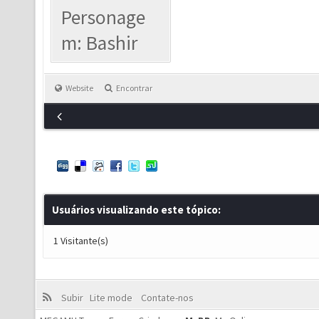
Personage
m: Bashir
Website
Encontrar
Usuários visualizando este tópico:
1 Visitante(s)
Subir
Lite mode
Contate-nos