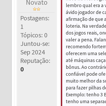
Novato
lembro qual era a
ávido jogador de c
Postagens:
afirmação de que a
1
loteria. Na verdad
dos jogos reais, o
Tópicos: 0
valer a pena. Fala
Juntou-se:
recomendo fortem
Sep 2024
oferecem uma seleç
Reputação:
até máquinas caça-
bônus. Ao contrári
0
confiável pode ofe
muito melhor da so
para fazer pilhas 
Exemplo: tenho 3 B
tenho uma separad