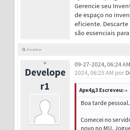
Gerencie seu Inven
de espaço no invent
eficiente. Descarte
são essenciais para
Encontrar
09-27-2024, 06:24 A
Develope
2024, 06:25 AM por
D
r1
Арк4д3 Escreveu:
Boa tarde pessoal.
Comecei no servi
novo no MU. Jogue