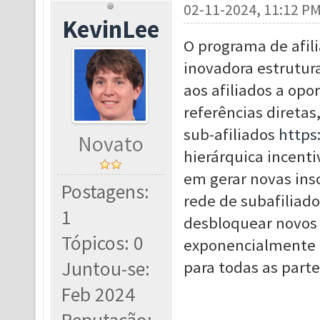
02-11-2024, 11:12 P
KevinLee
O programa de afili
inovadora estrutur
aos afiliados a op
referências direta
sub-afiliados
https
Novato
hierárquica incenti
em gerar novas ins
Postagens:
rede de subafiliad
1
desbloquear novos 
Tópicos: 0
exponencialmente o
Juntou-se:
para todas as parte
Feb 2024