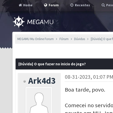
Home
Forum
Recentes
Pesq
MEGAMU Mu Online Forum
Fórum
Dúvidas
[Dúvida] O que f
[Dúvida] O que fazer no inicio do jogo?
08-31-2023, 01:07 P
Ark4d3
Boa tarde, povo.
Comecei no servid