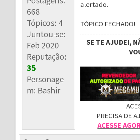
Postagens:
alertado.
668
Tópicos: 4
TÓPICO FECHADO!
Juntou-se:
SE TE AJUDEI, 
Feb 2020
VO
Reputação:
35
Personage
m: Bashir
ACE
PRECISA DE A
ACESSE AGO