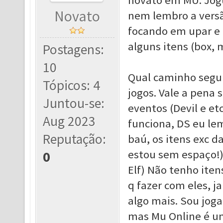
novato em MU. Jogu
Novato
nem lembro a versão
focando em upar e a
alguns itens (box, 
Postagens:
10
Qual caminho seguir
Tópicos: 4
jogos. Vale a pena 
Juntou-se:
eventos (Devil e e
Aug 2023
funciona, DS eu le
Reputação:
baú, os itens exc d
estou sem espaço!).
0
Elf) Não tenho itens
q fazer com eles, j
algo mais. Sou joga
mas Mu Online é um