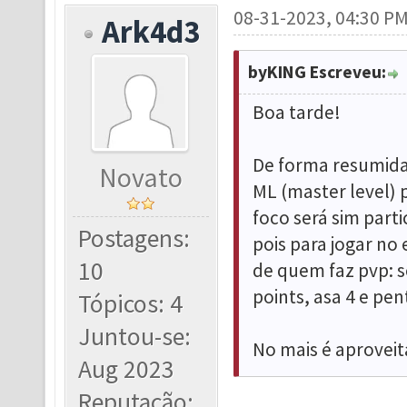
08-31-2023, 04:30 P
Ark4d3
byKING Escreveu:
Boa tarde!
De forma resumida,
Novato
ML (master level) 
foco será sim part
Postagens:
pois para jogar no
10
de quem faz pvp: se
points, asa 4 e pe
Tópicos: 4
Juntou-se:
No mais é aproveita
Aug 2023
Reputação: