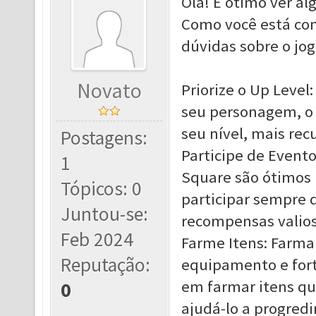
Olá! É ótimo ver a
Como você está co
dúvidas sobre o jo
Novato
Priorize o Up Leve
seu personagem, o 
seu nível, mais rec
Postagens:
Participe de Event
1
Square são ótimos 
Tópicos: 0
participar sempre 
Juntou-se:
recompensas valios
Feb 2024
Farme Itens: Farma
Reputação:
equipamento e fort
em farmar itens qu
0
ajudá-lo a progred