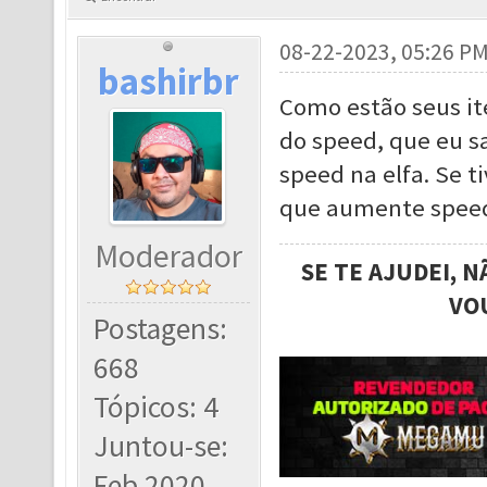
08-22-2023, 05:26 P
bashirbr
Como estão seus it
do speed, que eu s
speed na elfa. Se t
que aumente speed
Moderador
SE TE AJUDEI, 
VO
Postagens:
668
Tópicos: 4
Juntou-se:
Feb 2020