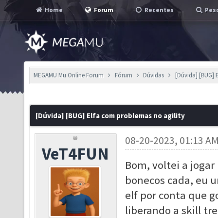
Home
Forum
Recentes
Pesq
MEGAMU Mu Online Forum
Fórum
Dúvidas
[Dúvida] [BUG] 
[Dúvida] [BUG] Elfa com problemas no agility
08-20-2023, 01:13 A
VeT4FUN
Bom, voltei a jog
bonecos cada, eu u
elf por conta que g
liberando a skill t