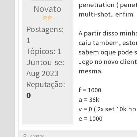
penetration ( penet
Novato
multi-shot.. enfim
Postagens:
A partir disso minh
1
caiu tambem, estou
Tópicos: 1
sabem oque pode s
Juntou-se:
Jogo no novo client
mesma.
Aug 2023
Reputação:
f = 1000
0
a = 36k
v = 0 ( 2x set 10k hp
e = 1000
Encontrar