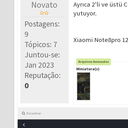
Novato
Ayrıca 2'li ve üstü 
yutuyor.
Postagens:
9
Xiaomi Note8pro 12
Tópicos: 7
Juntou-se:
Arquivos Anexados
Jan 2023
Miniatura(s)
Reputação:
0
Encontrar