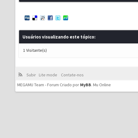
Usuários visualizando este tópico:
1 Visitante(s)
Subir
Lite mode
Contate-nos
MEGAMU Team - Forum Criado por
MyBB
.
Mu Online