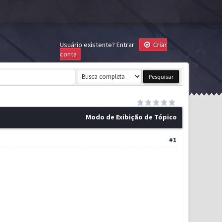
Usuário existente?
Entrar
Criar
conta
Modo de Exibição de Tópico
#1