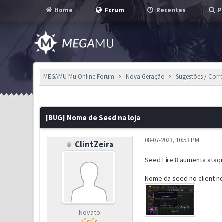
Home
Forum
Recentes
P
MEGAMU Mu Online Forum
Nova Geração
Sugestões / Corr
0 Voto(s) - 0 em Média
1
2
3
4
5
[BUG] Nome de Seed na loja
08-07-2023, 10:53 PM
ClintZeira
Seed Fire 8 aumenta ataq
Nome da seed no client n
Novato