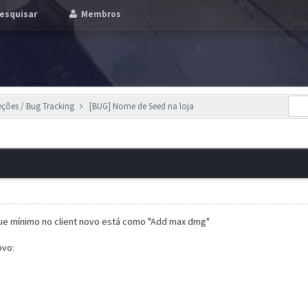
esquisar
Membros
eções / Bug Tracking
[BUG] Nome de Seed na loja
ue mínimo no client novo está como "Add max dmg"
ovo: