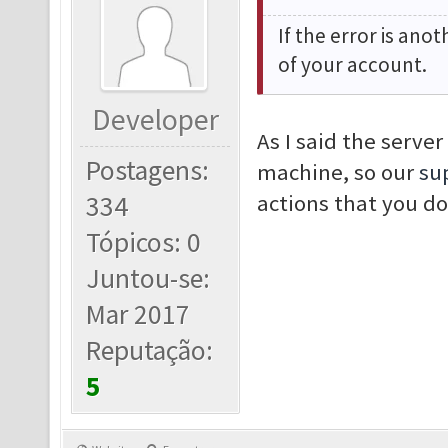
If the error is ano
of your account.
Developer
As I said the serve
Postagens:
machine, so our
su
334
actions that you d
Tópicos: 0
Juntou-se:
Mar 2017
Reputação:
5