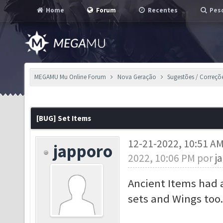
Home
Forum
Recentes
Pesq
MEGAMU Mu Online Forum
Nova Geração
Sugestões / Correçõ
[BUG] Set Items
12-21-2022, 10:51 A
japporo
2022, 10:06 PM por
j
Ancient Items had a
sets and Wings too.