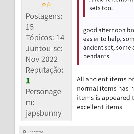
sets too.
Postagens:
15
good afternoon bro,
Tópicos: 14
easier to help, so
Juntou-se:
ancient set, some 
pendants
Nov 2022
Reputação:
All ancient items b
1
normal items has no
Personage
items is appeared t
m:
excellent items
japsbunny
Encontrar