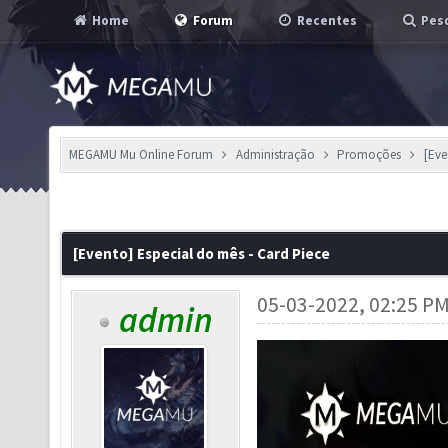
Home
Forum
Recentes
Pesq
MEGAMU Mu Online Forum
Administração
Promoções
[Eve
[Evento] Especial do mês - Card Piece
05-03-2022, 02:25 P
admin