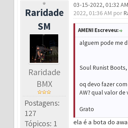
03-15-2022, 01:32 A
Raridade
2022, 01:36 AM por
R
SM
AMENI Escreveu:
alguem pode me di
Soul Runist Boots
Raridade
BMX
oq devo fazer com e
AW? qual valor de 
Postagens:
Grato
127
ela é a bota do aw
Tópicos: 1