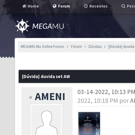
Home
Forum
Recentes
Pesq
MEGAMU Mu Online Forum
Fórum
Dúvidas
[Dúvida] duvida
[Dúvida] duvida set AW
03-14-2022, 10:13 P
AMENI
2022, 10:18 PM por
A