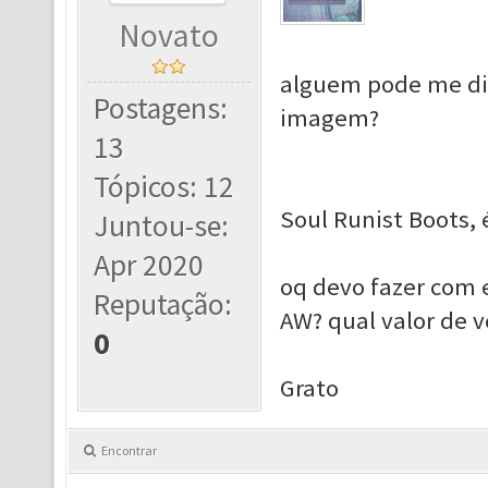
Novato
alguem pode me diz
Postagens:
imagem?
13
Tópicos: 12
Soul Runist Boots,
Juntou-se:
Apr 2020
oq devo fazer com e
Reputação:
AW? qual valor de v
0
Grato
Encontrar