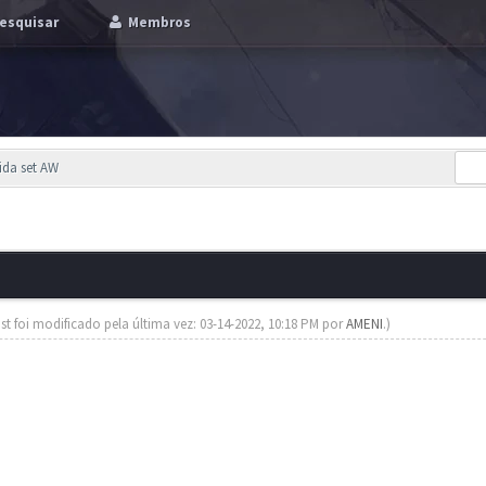
esquisar
Membros
ida set AW
st foi modificado pela última vez: 03-14-2022, 10:18 PM por
AMENI
.)