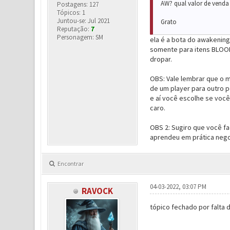
AW? qual valor de venda 
Postagens: 127
Tópicos: 1
Juntou-se: Jul 2021
Grato
Reputação:
7
Personagem: SM
ela é a bota do awakening
somente para itens BLOOD
dropar.
OBS: Vale lembrar que o 
de um player para outro 
e aí você escolhe se voc
caro.
OBS 2: Sugiro que você fa
aprendeu em prática nego
Encontrar
04-03-2022, 03:07 PM
RAVOCK
tópico fechado por falta 