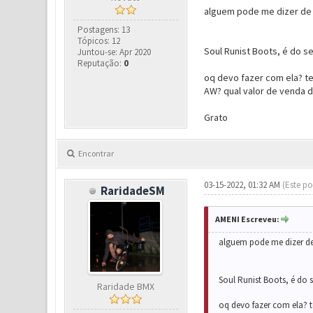
alguem pode me dizer de 
Postagens: 13
Tópicos: 12
Soul Runist Boots, é do 
Juntou-se: Apr 2020
Reputação:
0
oq devo fazer com ela? tem
AW? qual valor de venda d
Grato
Encontrar
03-15-2022, 01:32 AM
(Este po
RaridadeSM
AMENI Escreveu:
alguem pode me dizer de
Soul Runist Boots, é do
Raridade BMX
oq devo fazer com ela? te