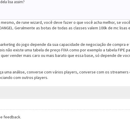
dela lisa assim?
 mesmo, de rune wizard, você deve fazer o que você acha melhor, se você a
ANGEL. Geralmente as botas de todas as classes valem 100k de mc lisas e
marketing do jogo depende da sua capacidade de negociação de compra e 
pois não existe uma tabela de preço FIXA como por exemplo a tabela FIPE 
ê quer vender mais caro ou mais barato que essa base, só depende de voc
ça uma análise, converse com vários players, converse com os streamers e
ciando com outros players.
de feedback.