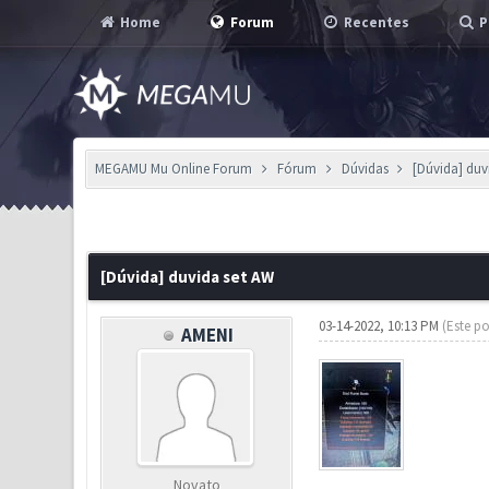
Home
Forum
Recentes
P
MEGAMU Mu Online Forum
Fórum
Dúvidas
[Dúvida] duv
0 Voto(s) - 0 em Média
1
2
3
4
5
[Dúvida] duvida set AW
03-14-2022, 10:13 PM
(Este po
AMENI
Novato