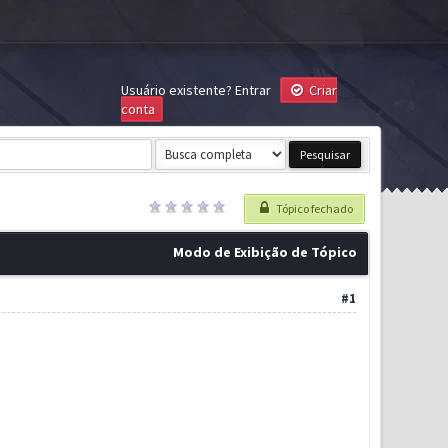
Usuário existente?
Entrar
Criar
conta
Tópico fechado
Modo de Exibição de Tópico
#1