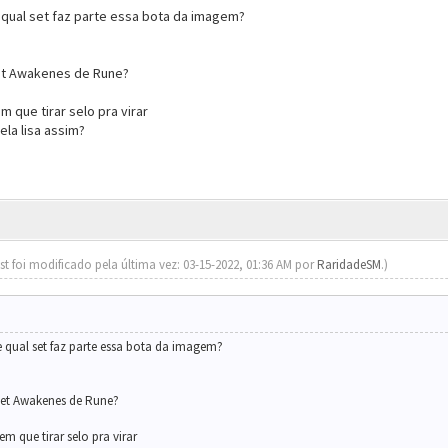
qual set faz parte essa bota da imagem?
set Awakenes de Rune?
 que tirar selo pra virar
ela lisa assim?
st foi modificado pela última vez: 03-15-2022, 01:36 AM por
RaridadeSM
.)
 qual set faz parte essa bota da imagem?
 set Awakenes de Rune?
m que tirar selo pra virar