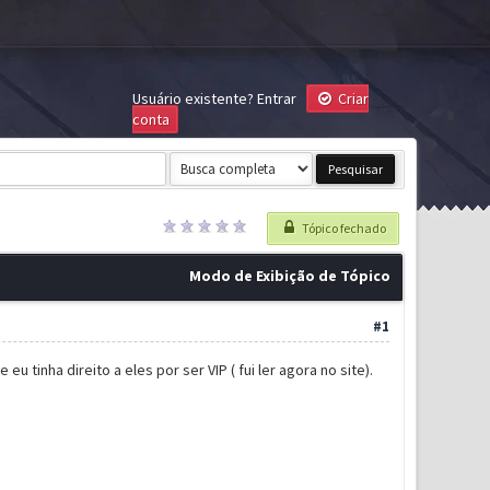
Usuário existente?
Entrar
Criar
conta
Tópico fechado
Modo de Exibição de Tópico
#1
 tinha direito a eles por ser VIP ( fui ler agora no site).