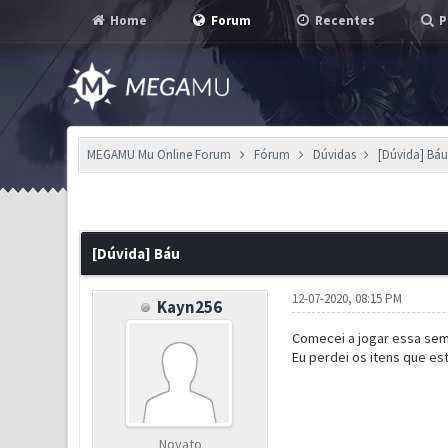
Home
Forum
Recentes
P
MEGAMU Mu Online Forum
Fórum
Dúvidas
[Dúvida] Bá
0 Voto(s) - 0 em Média
1
2
3
4
5
[Dúvida] Báu
12-07-2020, 08:15 PM
Kayn256
Comecei a jogar essa seman
Eu perdei os itens que e
Novato