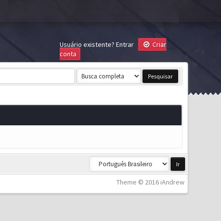
Usuário existente?
Entrar
Criar
conta
Theme © 2016 iAndrew