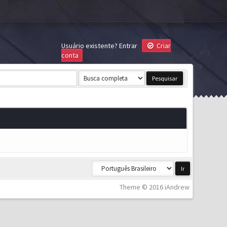
Usuário existente?
Entrar
Criar
conta
Theme © 2016 iAndrew