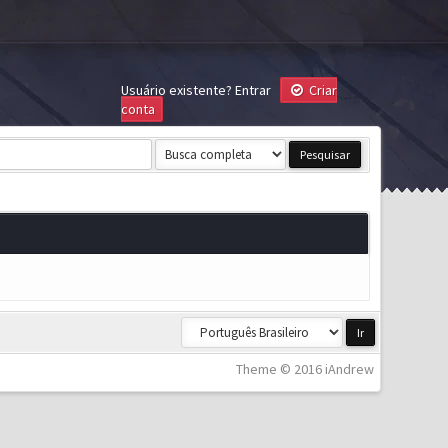
Usuário existente?
Entrar
Criar
conta
Theme © 2016 iAndrew