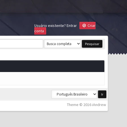
Usuário existente?
Entrar
Criar
conta
Theme © 2016 iAndrew