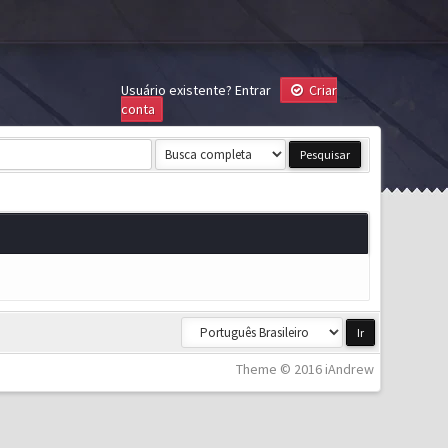
Usuário existente?
Entrar
Criar
conta
Theme © 2016 iAndrew