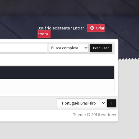
Usuário existente?
Entrar
Criar
conta
Theme © 2016 iAndrew