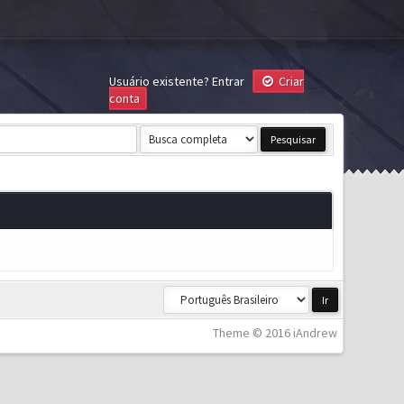
Usuário existente?
Entrar
Criar
conta
Theme © 2016 iAndrew