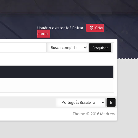
Usuário existente?
Entrar
Criar
conta
Theme © 2016 iAndrew