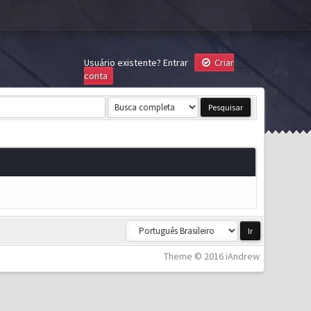
Usuário existente?
Entrar
Criar
conta
Theme © 2016 iAndrew