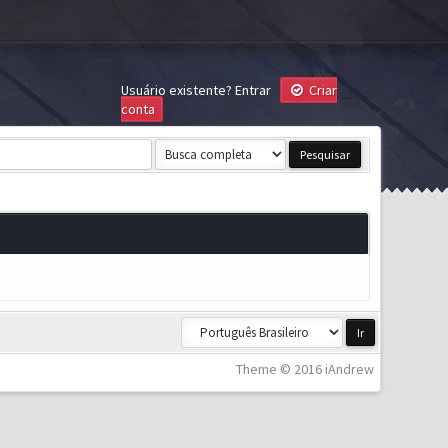
Usuário existente?
Entrar
Criar
conta
Theme © 2016 iAndrew