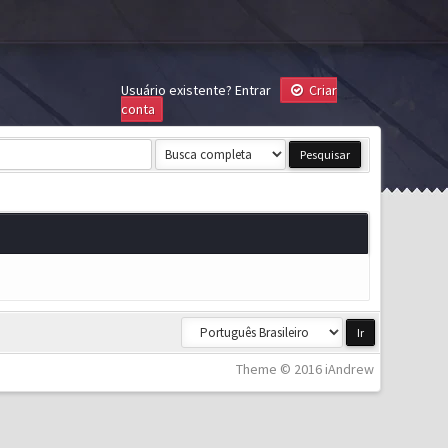
Usuário existente?
Entrar
Criar
conta
Theme © 2016 iAndrew