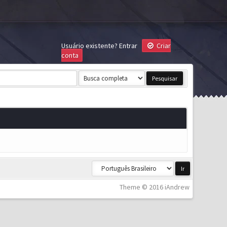
Usuário existente?
Entrar
Criar
conta
Theme © 2016 iAndrew