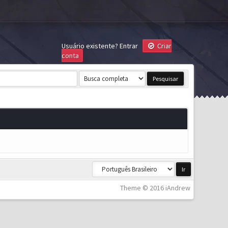
Usuário existente?
Entrar
Criar
conta
Theme © 2016 iAndrew