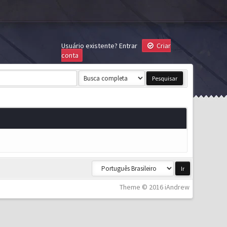
Usuário existente?
Entrar
Criar
conta
Theme © 2016 iAndrew