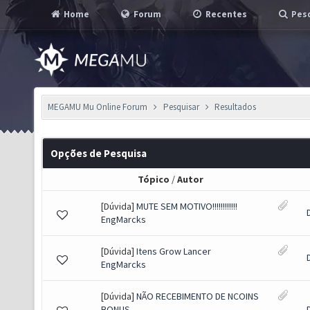
Home
Forum
Recentes
Pesq
MEGAMU Mu Online Forum
Pesquisar
Resultados
Opções de Pesquisa
Tópico
/
Autor
[Dúvida]
MUTE SEM MOTIVO!!!!!!!!!!!!
EngMarcks
[Dúvida]
Itens Grow Lancer
EngMarcks
[Dúvida]
NÃO RECEBIMENTO DE NCOINS
BONUS