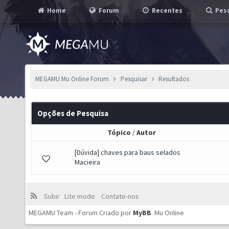
Home
Forum
Recentes
Pesq
MEGAMU Mu Online Forum
Pesquisar
Resultados
Opções de Pesquisa
Tópico
/
Autor
[Dúvida]
chaves para baus selados
Macieira
Subir
Lite mode
Contate-nos
MEGAMU Team - Forum Criado por
MyBB
.
Mu Online