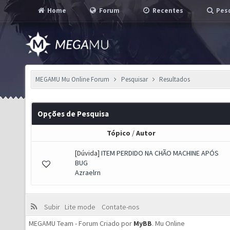
Home
Forum
Recentes
Pesq
MEGAMU Mu Online Forum
Pesquisar
Resultados
Opções de Pesquisa
Tópico
/
Autor
[Dúvida]
ITEM PERDIDO NA CHÃO MACHINE APÓS
BUG
Azraelrn
Subir
Lite mode
Contate-nos
MEGAMU Team - Forum Criado por
MyBB
.
Mu Online