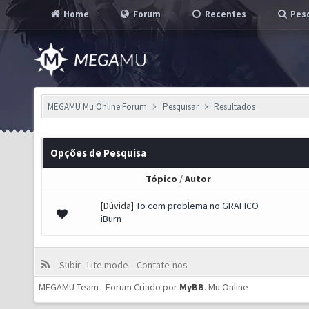
Home
Forum
Recentes
Pesq
MEGAMU Mu Online Forum
Pesquisar
Resultados
Opções de Pesquisa
Tópico
/
Autor
[Dúvida]
To com problema no GRAFICO
iBurn
Subir
Lite mode
Contate-nos
MEGAMU Team - Forum Criado por
MyBB
.
Mu Online