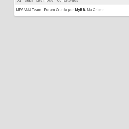
Subir
Lite mode
Contate-nos
MEGAMU Team - Forum Criado por
MyBB
.
Mu Online