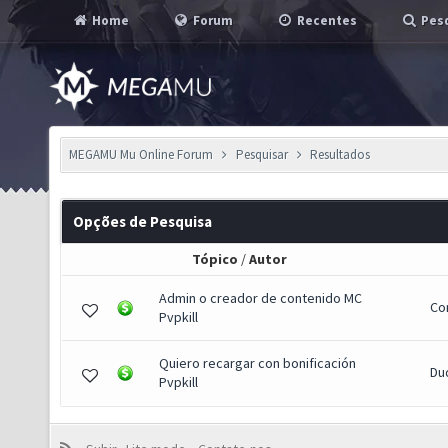
Home
Forum
Recentes
Pesq
MEGAMU Mu Online Forum
Pesquisar
Resultados
Opções de Pesquisa
Tópico
/
Autor
Admin o creador de contenido MC
Co
Pvpkill
Quiero recargar con bonificación
Du
Pvpkill