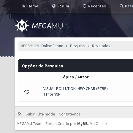
Home
Forum
Recentes
Pesq
MEGAMU Mu Online Forum
Pesquisar
Resultados
Opções de Pesquisa
Tópico
/
Autor
VISUAL POLLUTION INFO CHAR (PTBR)
TThorfiNN
Subir
Lite mode
Contate-nos
MEGAMU Team - Forum Criado por
MyBB
.
Mu Online