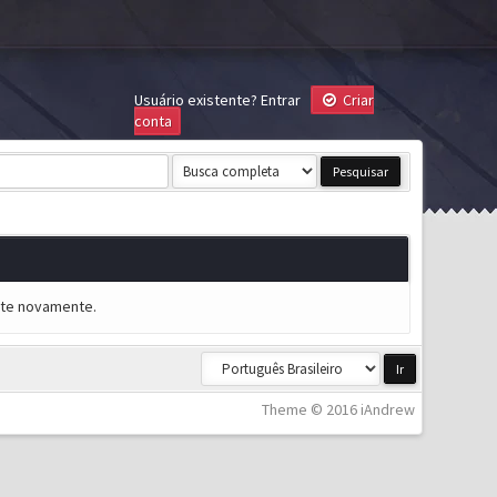
Usuário existente?
Entrar
Criar
conta
ente novamente.
Theme © 2016 iAndrew