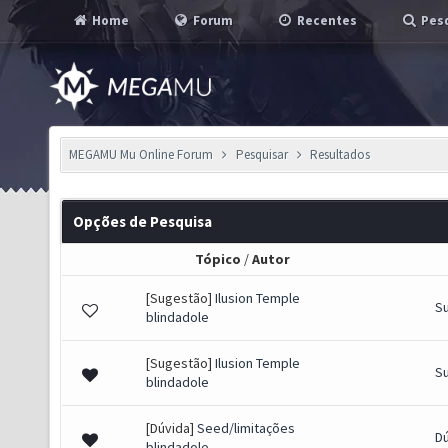
Home
Forum
Recentes
Pesq
MEGAMU Mu Online Forum
Pesquisar
Resultados
Opções de Pesquisa
Tópico
/
Autor
[Sugestão]
Ilusion Temple
S
blindadole
[Sugestão]
Ilusion Temple
S
blindadole
[Dúvida]
Seed/limitações
D
blindadole