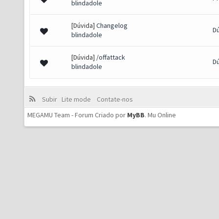
blindadole
[Dúvida]
Changelog
D
blindadole
[Dúvida]
/offattack
D
blindadole
Subir
Lite mode
Contate-nos
MEGAMU Team - Forum Criado por
MyBB
.
Mu Online