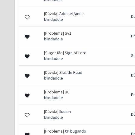
[Dúvida]
Add set/aneis
D
blindadole
[Problema]
Sv1
P
blindadole
[Sugestão]
Sign of Lord
S
blindadole
[Dúvida]
Skill de Ruud
D
blindadole
[Problema]
BC
P
blindadole
[Dúvida]
Ilusion
D
blindadole
[Problema]
XP bugando
P