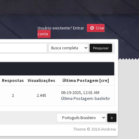
Usuário existente?
Entrar
Criar
conta
Respostas
Visualizações
Última Postagem
[
cre
]
06-19-2025, 12:01 AM
2
2.445
Última Postagem
:
bashirbr
Theme © 2016 iAndrew