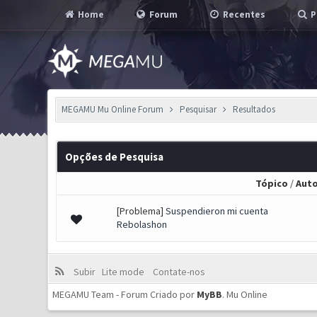
Home
Forum
Recentes
P
MEGAMU Mu Online Forum
Pesquisar
Resultados
Opções de Pesquisa
Tópico
/
Auto
[Problema]
Suspendieron mi cuenta
Rebolashon
Subir
Lite mode
Contate-nos
MEGAMU Team - Forum Criado por
MyBB
.
Mu Online