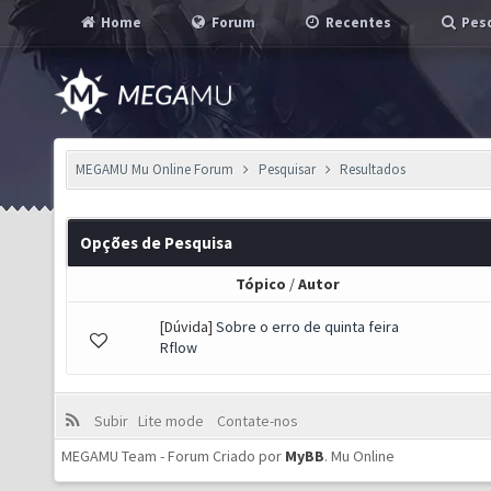
Home
Forum
Recentes
Pesq
MEGAMU Mu Online Forum
Pesquisar
Resultados
Opções de Pesquisa
Tópico
/
Autor
[Dúvida]
Sobre o erro de quinta feira
Rflow
Subir
Lite mode
Contate-nos
MEGAMU Team - Forum Criado por
MyBB
.
Mu Online