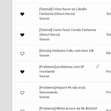
[Tutorial] Cómo hacer un Caballo
Fantasma (Ghost Horse)
Tut
Vourax
[Tutorial] Como fazer Cavalo Fantasma
(Ghost Horse)
Tut
Vourax
[Dúvida]
Atributos Fulls com item 10k
Dú
Vourax
[Problema]
problemas com XP
resetando
Pr
Vourax
[Problema]
Report PK não está
funcionando
Pr
Vourax
[Problema]
MInha arvore de ML BUGOU!
Pr