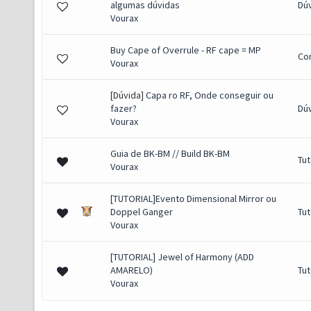
algumas dúvidas
Dú
Vourax
Buy Cape of Overrule - RF cape = MP
Co
Vourax
[Dúvida]
Capa ro RF, Onde conseguir ou
fazer?
Dú
Vourax
Guia de BK-BM // Build BK-BM
Tut
Vourax
[TUTORIAL]Evento Dimensional Mirror ou
Doppel Ganger
Tut
Vourax
[TUTORIAL] Jewel of Harmony (ADD
AMARELO)
Tut
Vourax