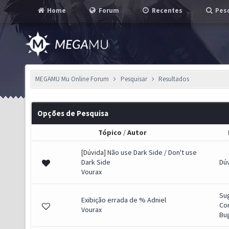
Home
Forum
Recentes
Pesq
MEGAMU Mu Online Forum
Pesquisar
Resultados
Opções de Pesquisa
Tópico
/
Autor
[Dúvida]
Não use Dark Side / Don't use
Dark Side
Dú
Vourax
Su
Exibição errada de % Adniel
Co
Vourax
Bug