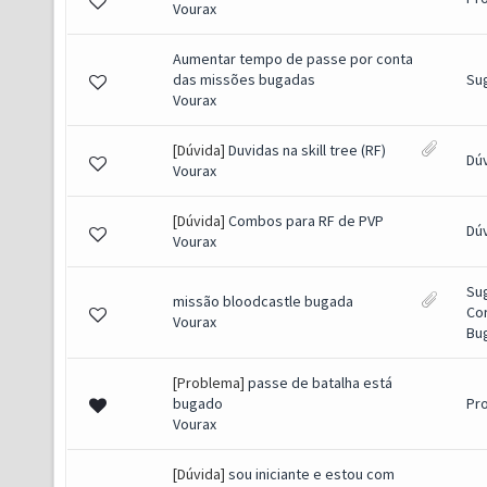
Vourax
Aumentar tempo de passe por conta
das missões bugadas
Su
Vourax
[Dúvida]
Duvidas na skill tree (RF)
Dú
Vourax
[Dúvida]
Combos para RF de PVP
Dú
Vourax
Su
missão bloodcastle bugada
Co
Vourax
Bug
[Problema]
passe de batalha está
bugado
Pr
Vourax
[Dúvida]
sou iniciante e estou com