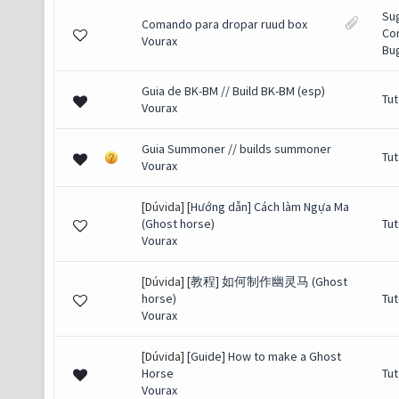
Su
Comando para dropar ruud box
Co
Vourax
Bug
Guia de BK-BM // Build BK-BM (esp)
Tut
Vourax
Guia Summoner // builds summoner
Tut
Vourax
[Dúvida]
[Hướng dẫn] Cách làm Ngựa Ma
(Ghost horse)
Tut
Vourax
[Dúvida]
[教程] 如何制作幽灵马 (Ghost
horse)
Tut
Vourax
[Dúvida]
[Guide] How to make a Ghost
Horse
Tut
Vourax