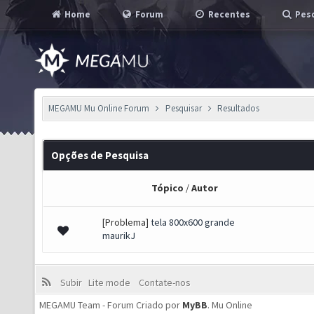
Home
Forum
Recentes
Pesq
MEGAMU Mu Online Forum
Pesquisar
Resultados
Opções de Pesquisa
Tópico
/
Autor
[Problema]
tela 800x600 grande
maurikJ
Subir
Lite mode
Contate-nos
MEGAMU Team - Forum Criado por
MyBB
.
Mu Online