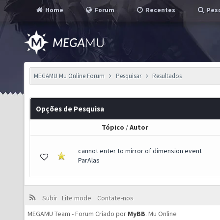
Home
Forum
Recentes
Pesq
MEGAMU Mu Online Forum
Pesquisar
Resultados
Opções de Pesquisa
Tópico
/
Autor
cannot enter to mirror of dimension event
ParAlas
Subir
Lite mode
Contate-nos
MEGAMU Team - Forum Criado por
MyBB
.
Mu Online