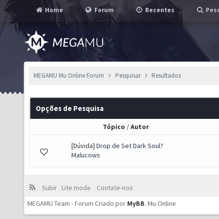
Home
Forum
Recentes
Pesq
MEGAMU Mu Online Forum
Pesquisar
Resultados
Opções de Pesquisa
Tópico
/
Autor
[Dúvida]
Drop de Set Dark Soul?
Malucows
Subir
Lite mode
Contate-nos
MEGAMU Team - Forum Criado por
MyBB
.
Mu Online