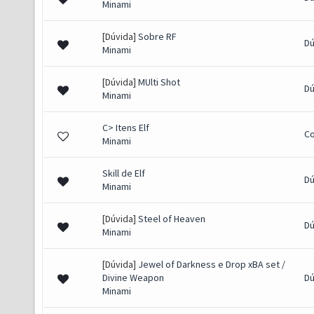
Minami
[Dúvida]
Sobre RF
Dú
Minami
[Dúvida]
MUlti Shot
Dú
Minami
C> Itens Elf
C
Minami
Skill de Elf
Dú
Minami
[Dúvida]
Steel of Heaven
Dú
Minami
[Dúvida]
Jewel of Darkness e Drop xBA set /
Divine Weapon
Dú
Minami