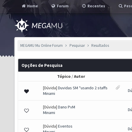
Home
Forum
Recentes
Pesq
MEGAMU Mu Online Forum
Pesquisar
Resultados
Opções de Pesquisa
Tópico
/
Autor
[Dúvida]
Duvidas SM *usando 2 staffs
Dú
Minami
[Dúvida]
Dano PvM
Dú
Minami
[Dúvida]
Eventos
Dú
Minami