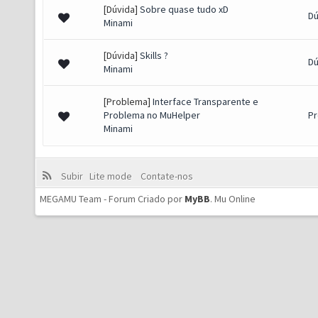
[Dúvida]
Sobre quase tudo xD
Dú
Minami
[Dúvida]
Skills ?
Dú
Minami
[Problema]
Interface Transparente e
Problema no MuHelper
P
Minami
Subir
Lite mode
Contate-nos
MEGAMU Team - Forum Criado por
MyBB
.
Mu Online