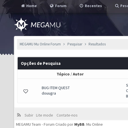
Home
Forum
Recentes
Pesq
MEGAMU Mu Online Forum
Pesquisar
Resultados
Opções de Pesquisa
Tópico
/
Autor
S
BUG ITEM QUEST
C
douugra
B
Subir
Lite mode
Contate-nos
MEGAMU Team - Forum Criado por
MyBB
.
Mu Online