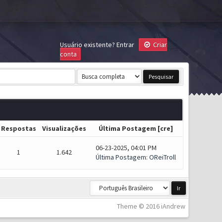
Usuário existente?
Entrar
Criar
conta
Respostas
Visualizações
Última Postagem
[
cre
]
06-23-2025, 04:01 PM
1
1.642
Última Postagem
:
OReiTroll
Theme © 2016 iAndrew