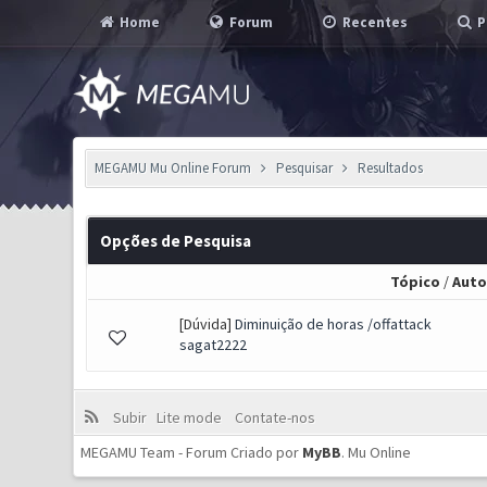
Home
Forum
Recentes
P
MEGAMU Mu Online Forum
Pesquisar
Resultados
Opções de Pesquisa
Tópico
/
Auto
[Dúvida]
Diminuição de horas /offattack
sagat2222
Subir
Lite mode
Contate-nos
MEGAMU Team - Forum Criado por
MyBB
.
Mu Online