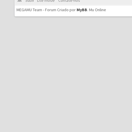
Subir
Lite mode
Contate-nos
MEGAMU Team - Forum Criado por
MyBB
.
Mu Online