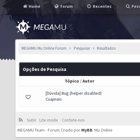
Home
Forum
Recentes
Pesq
MEGAMU Mu Online Forum
Pesquisar
Resultados
Opções de Pesquisa
Tópico
/
Autor
[Dúvida]
Bug (helper disabled)
Cuajinais
Subir
Lite mode
Contate-nos
MEGAMU Team - Forum Criado por
MyBB
.
Mu Online