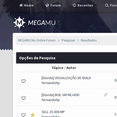
Home
Forum
Recentes
Pesq
MEGAMU Mu Online Forum
Pesquisar
Resultados
Opções de Pesquisa
Tópico
/
Autor
[Dúvida]
VISUALIZAÇÃO DE BUILD
D
fernandohp
[Dúvida]
BUIL SM ML+800
D
fernandohp
SELL 25.000 MP
C
fernandohp