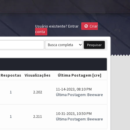
Usuário existente?
Entrar
Criar
conta
Respostas
Visualizações
Última Postagem
[
cre
]
11-14-2023, 08:10 PM
1
2.202
Última Postagem
:
Beeware
10-31-2023, 10:50 PM
1
2.211
Última Postagem
:
Beeware