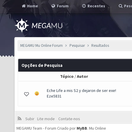
Home
Forum
Recentes
Pesq
MEGAMU Mu Online Forum
Pesquisar
Resultados
Opções de Pesquisa
Tópico
/
Autor
Eche Life a mis S2 y dejaron de ser exe!
Eze5831
Subir
Lite mode
Contate-nos
MEGAMU Team - Forum Criado por
MyBB
.
Mu Online